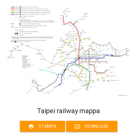
Taipei railway mappa
print
system_update_alt
STAMPA
DOWNLOAD