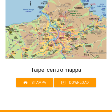
Taipei centro mappa
print
system_update_alt
STAMPA
DOWNLOAD